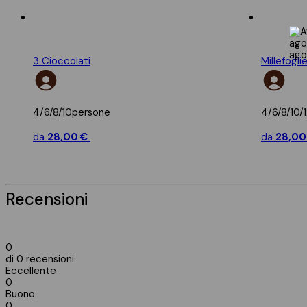
3 Cioccolati
Millefogli
4/6/8/10
persone
4/6/8/10/1
da
28,00
€
da
28,0
Recensioni
0
di 0 recensioni
Eccellente
0
Buono
0