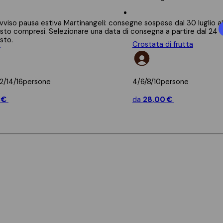
e
Crostata di frutta
2/14/16
persone
4/6/8/10
persone
0
€
da
28,00
€