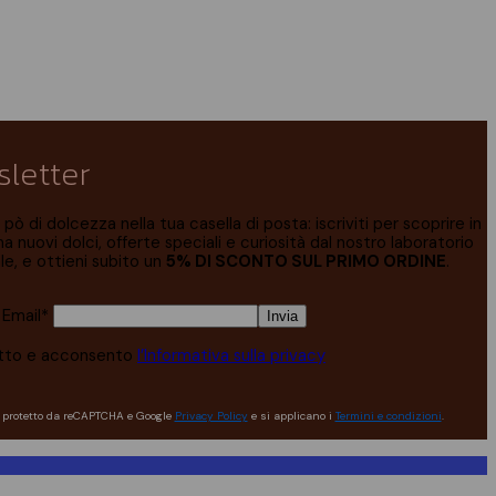
letter
pò di dolcezza nella tua casella di posta: iscriviti per scoprire in
a nuovi dolci, offerte speciali e curiosità dal nostro laboratorio
ale, e ottieni subito un
5% DI SCONTO SUL PRIMO ORDINE
.
o Email*
etto e acconsento
l’Informativa sulla privacy
o protetto da reCAPTCHA e Google
Privacy Policy
e si applicano i
Termini e condizioni
.