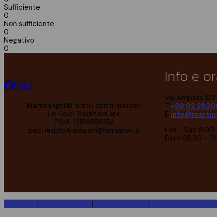
Sufficiente
0
Non sufficiente
0
Negativo
0
Info e or
Via Ampére 122 
Martinangeli© tutti i diritti riservati
T
+39 02 2820
Le Dolci Tradizioni snc
E
info@martina
P.IVA: 12189850154
Lun - Sab 8:00 
pec: ledolcitradizioni@lamiapec.it
Dom 08:30 - 13
Allergeni
|
Cookie Policy
|
Privacy Policy
|
Termini e Condizio