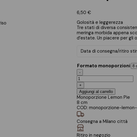
6,50
€
Golosità e leggerezza
riso
Tre stati di diversa consisten
meringa morbida appena scot
d’estate. Un piacere per gli o
Data di consegna/ritiro st
Formato monoporzioni
Monoporzione
-
Lemon
Pie
+
quantità
Aggiungi al carrello
Monoporzione Lemon Pie
8 cm
COD:
monoporzione-lemon-
Consegna a Milano città
Ritiro in negozio