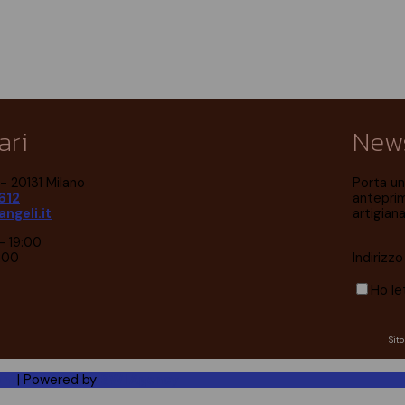
ari
News
- 20131 Milano
Porta un 
612
anteprim
ngeli.it
artigian
- 19:00
Indirizz
:00
Ho l
Sit
ni
| Powered by
SWI Agency