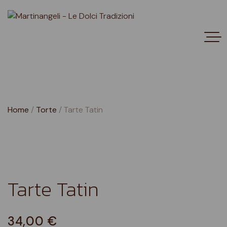
Skip
to
content
0
Home
/
Torte
/ Tarte Tatin
Tarte Tatin
34,00
€